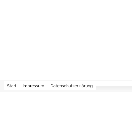
mann M.A.
ker e.h.
Start
Impressum
Datenschutzerklärung