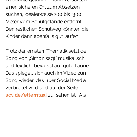
einen sicheren Ort zum Absetzen 
suchen, idealerweise 200 bis  300 
Meter vom Schulgelände entfernt. 
Den restlichen Schulweg könnten die 
Kinder dann ebenfalls gut laufen.
Trotz der ernsten  Thematik setzt der 
Song von „Simon sagt“ musikalisch 
und textlich  bewusst auf gute Laune.  
Das spiegelt sich auch im Video zum 
Song wieder, das über Social Media  
verbreitet wird und auf der Seite 
acv.de/elterntaxi
 zu  sehen ist.  Als 
Unterstützer der Aktion konnte der 
ACV den Deutschen  
Verkehrssicherheitsrat (DVR) und die 
Deutsche Verkehrswacht (DVW)  
gewinnen. 