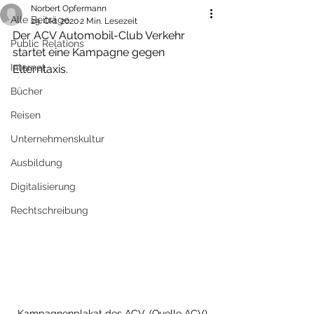
Norbert Opfermann
Alle Beiträge
29. Okt. 2020
2 Min. Lesezeit
Der ACV Automobil-Club Verkehr 
Public Relations
startet eine Kampagne gegen 
Internet
Elterntaxis. 
Bücher
Reisen
Unternehmenskultur
Ausbildung
Digitalisierung
Rechtschreibung
Kampagnenplakat des ACV. (Quelle ACV)