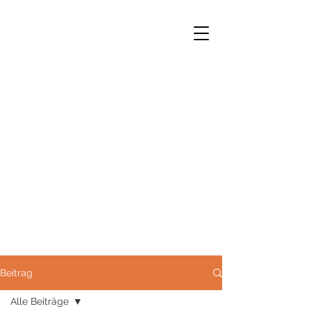
Norbert Opfermann M.A.
Stadthistoriker e.h.
Beitrag
Alle Beiträge