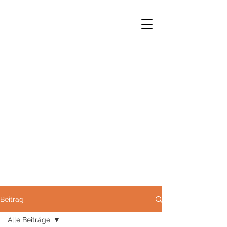
Norbert Opfermann M.A.
Stadthistoriker e.h.
Beitrag
Alle Beiträge