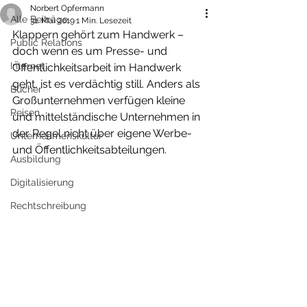
Norbert Opfermann
Alle Beiträge
31. Mai 2019
1 Min. Lesezeit
Klappern gehört zum Handwerk – 
Public Relations
doch wenn es um Presse- und 
Internet
Öffentlichkeitsarbeit im Handwerk 
geht, ist es verdächtig still. Anders als 
Bücher
Großunternehmen verfügen kleine 
Reisen
und mittelständische Unternehmen in 
der Regel nicht über eigene Werbe- 
Unternehmenskultur
und Öffentlichkeitsabteilungen. 
Ausbildung
Digitalisierung
Rechtschreibung