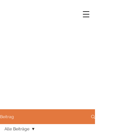
Norbert Opfermann M.A.
Stadthistoriker e.h.
Beitrag
Alle Beiträge